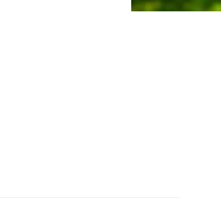
oderma
ng Extract