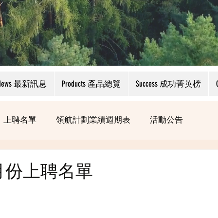
News 最新訊息
Products 產品總覽
Success 成功菁英榜
上聘名單
領航計劃業績週期表
活動公告
7月份上聘名單