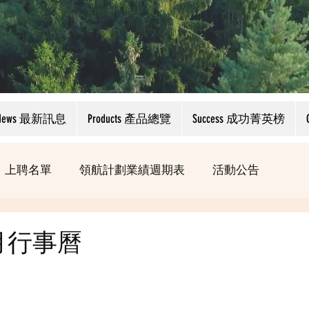
News 最新訊息
Products 產品總覽
Success 成功菁英榜
上聘名單
領航計劃業績週期表
活動公告
9月行事曆