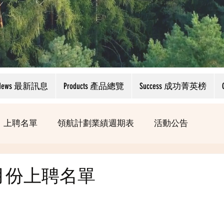
News 最新訊息
Products 產品總覽
Success 成功菁英榜
上聘名單
領航計劃業績週期表
活動公告
3月份上聘名單