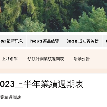
News 最新訊息
Products 產品總覽
Success 成功菁英榜
上聘名單
領航計劃業績週期表
活動公告
023上半年業績週期表
年業績週期表