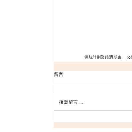
領航計劃業績週期表
公
留言
撰寫留言......