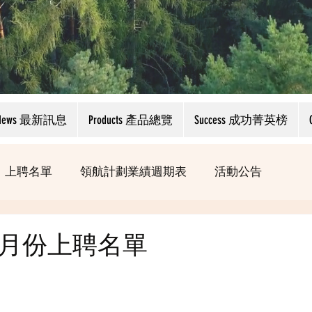
News 最新訊息
Products 產品總覽
Success 成功菁英榜
上聘名單
領航計劃業績週期表
活動公告
03月份上聘名單