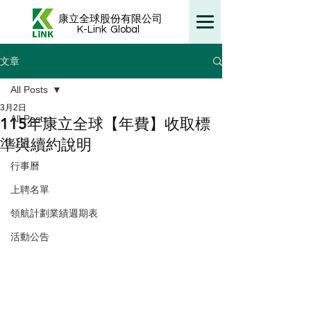
康立全球股份有限公司
K-Link
Global
文章
All Posts
3月2日
All Posts
115年康立全球【年費】收取標
準與續約說明
公告
行事曆
上聘名單
領航計劃業績週期表
活動公告