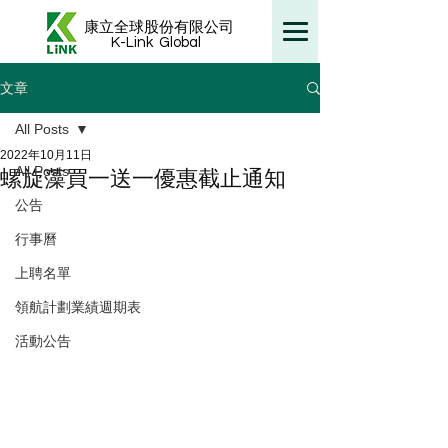
康立全球股份有限公司
K-Link
Global
文章
All Posts
2022年10月11日
All Posts
螺旋藻買一送一優惠截止通知
公告
行事曆
上聘名單
領航計劃業績週期表
活動公告