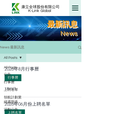
康立全球股份有限公司
K-Link
Global
最新訊息
News
News 最新訊息
All Posts
All Posts
2026年8月行事曆
公告
行事曆
行事曆
7月25日
上聘名單
領航計劃業
績週期表
2026年06月份上聘名單
活動公告
上聘名單