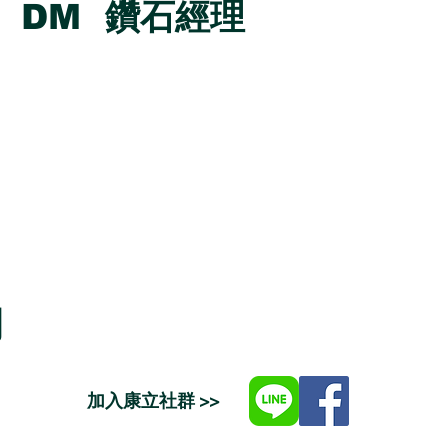
DM 鑽石經理
司
加入康立社群 >>