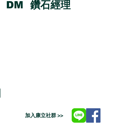
DM 鑽石經理
司
加入康立社群 >>