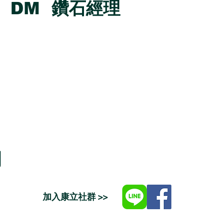
DM 鑽石經理
司
加入康立社群 >>