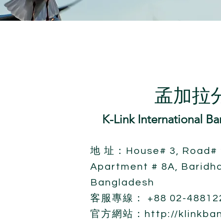
孟加拉
K-Link International B
地 址：House# 3, Road# 2,
Apartment # 8A, Baridh
Bangladesh
客服專線： +88 02-48812
官方網站：
http://klinkb