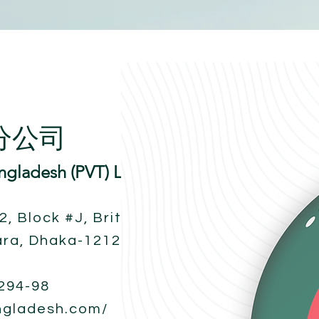
分公司
angladesh (PVT) Ltd.
 Block #J, Britannia
ara, Dhaka-1212,
294-98
angladesh.com/