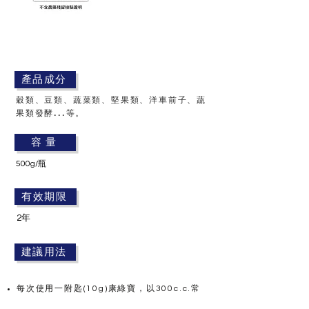
產品成分
穀類、豆類、蔬菜類、堅果類、洋車前子、蔬
果類發酵...等。
產品成
容 量
分
500g/瓶
有效期限
建議用
2年
法
建議用法
每次使用一附匙(10g)康綠寶，以300c.c.常
溫飲用水沖泡，即刻飲用。請勿使用熱水，以