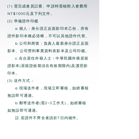
(1) 需完成會員註冊、申請時需檢附入會費用
NT$1000元及下列文件。
(2) 準備證件印鑑
a.個人：身分證正反面影印本乙份，所有
證件影印本務必清晰，不可以其他證件代替。
b.公司和商號：負責人最新身分證正反面
影本、公司營利事業資料表影本及公司印鑑。
c.在台居住外籍人士：中華民國外僑居留
證影本(居留證效期須在有效期限內)及護照影
印本。
(3) 送件方式：
a.現場送件者，現場立即審核，如經審核
無誤即可通過。
b.郵寄送件者(需2~3工作天)，如經審核
如無誤即可通過。
註:若證件不齊全者請於7日內補件。
(4) 完成以上手續，恭喜您成為康立全球公司
正式直銷商。